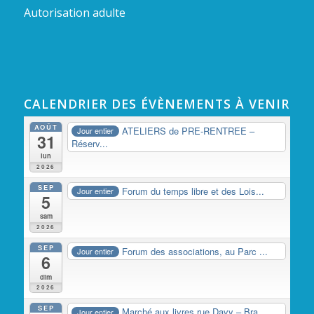
Autorisation adulte
CALENDRIER DES ÉVÈNEMENTS À VENIR
AOÛT
ATELIERS de PRE-RENTREE –
Jour entier
31
Réserv...
lun
2026
SEP
Forum du temps libre et des Lois...
Jour entier
5
sam
2026
SEP
Forum des associations, au Parc ...
Jour entier
6
dim
2026
SEP
Marché aux livres rue Davy – Bra...
Jour entier