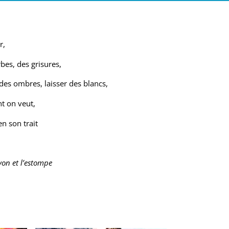
r,
rbes, des grisures,
des ombres, laisser des blancs,
nt on veut,
en son trait
ayon et l’estompe