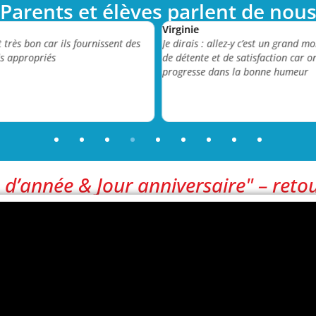
 Parents et élèves parlent de nous
Virginie
t très bon car ils fournissent des
Je dirais : allez-y c’est un grand 
ls appropriés
de détente et de satisfaction car o
progresse dans la bonne humeur
n d’année & Jour anniversaire" – reto