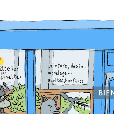
n
Animateurs
Actualités
Calendrier
Ateliers
Inscripti
BIE