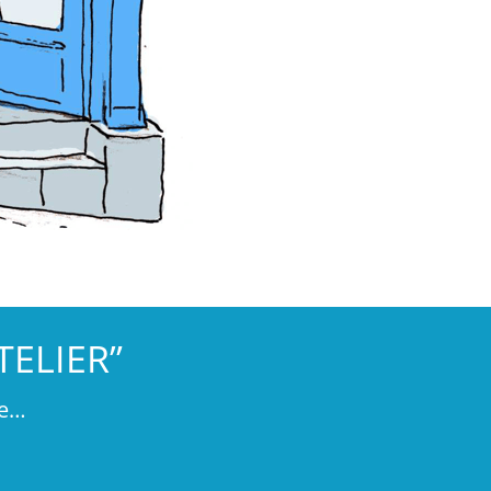
TELIER”
ge…