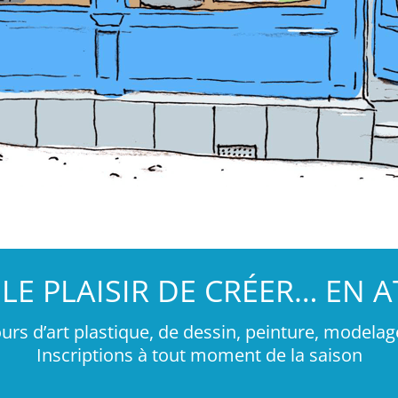
LE PLAISIR DE CRÉER… EN A
urs d’art plastique, de dessin, peinture, modela
Inscriptions à tout moment de la saison