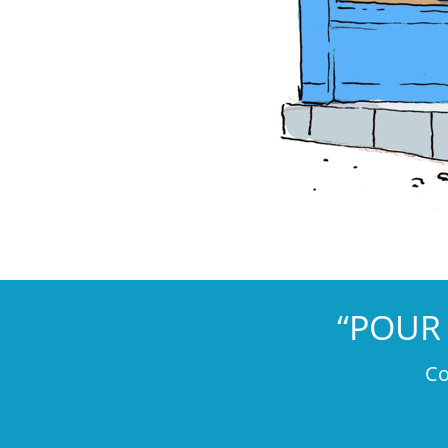
“POUR 
Co