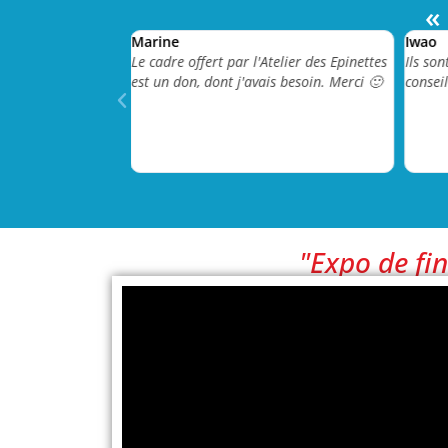
«
Marine
Iwao
té d’aborder toutes
Le cadre offert par l'Atelier des Epinettes
Ils son
ion de qualité
est un don, dont j'avais besoin. Merci 🙂
consei
"Expo de fi